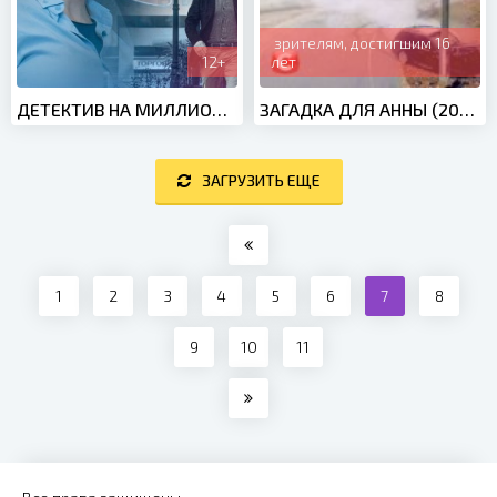
зрителям, достигшим 16
12+
лет
ДЕТЕКТИВ НА МИЛЛИОН 2: ЖЕРТВЫ ИСКУССТВА (2021)
ЗАГАДКА ДЛЯ АННЫ (2019)
ЗАГРУЗИТЬ ЕЩЕ
1
2
3
4
5
6
7
8
9
10
11