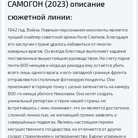
САМОГОН (2023) описание
сюжетной линии:
1942 год. Война. Главным персонажем киноленты является
лучший снайпер советской армии Коля Слепков. Благодаря
его заслугам стране удалось избавиться от многих
коварных врагов. Он всегда блестяще выполняет задания
поставленные вышестоящим руководством. На счету парня
почти 600 немцев и когда до рекорда ему остаётся убить
всего лишь одного врага, к юго-западной границе фронта
отправляются столичные фотокорреспонденты. Они
приезжают в горячую точку с целью запечатлеть на камеру
600-го немца убитого Николаем. Они хотят создать
уникальный репортаж о герое нашей страны, но
встретившись с ним, понимают, что он является достаточно
сложной личностью, не желающей громко заявлять о
совершённых подвигах. Являясь настоящим героем
могущественного государства, он отличается от других
солдат стремлением к затворничеству. Будучи угрюмым и