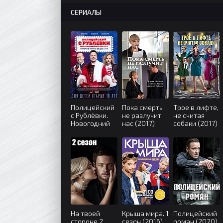
СЕРИАЛЫ
Полицейский
Пока смерть
Трое в лифте,
с Рублёвки.
не разлучит
не считая
Новогодний
нас (2017)
собаки (2017)
беспредел
(2018)
На твоей
Крыша мира. 1
Полицейский
стороне 2
сезон (2016)
роман (2020)