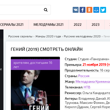
СЕРИАЛЫ 2021
МЕЛОДРАМЫ 2021
2022
2023
Русские сериалы
»
Жанры 2020 года
»
Русские мелодрамы 2020
» Гени
ГЕНИЙ (2019) СМОТРЕТЬ ОНЛАЙН
Студии:
Студия «Панорама»
зрителям, достигшим 16
Премьера:
21 ноября 2019 (
лет
ые
Продолжительность:
16 се
Страны:
Россия
Жанр:
Мелодрама
Кримина
Телеканал:
НТВ
Режиссер:
Ольга Кандидат
Актеры:
Владимир Данай, И
Трунова, Максим Фомин, Д
Кирилл Дудник, Сергей Кор