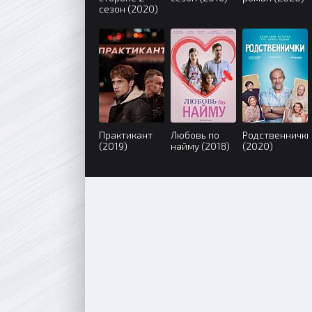
сезон (2020)
Практикант
Любовь по
Родственнички
(2019)
найму (2018)
(2020)