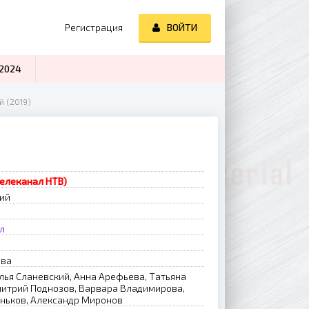
Регистрация
ВОЙТИ
2024
й (2019)
телеканал НТВ)
рий
л
ова
лья Сланевский, Анна Арефьева, Татьяна
митрий Поднозов, Варвара Владимирова,
еньков, Александр Миронов