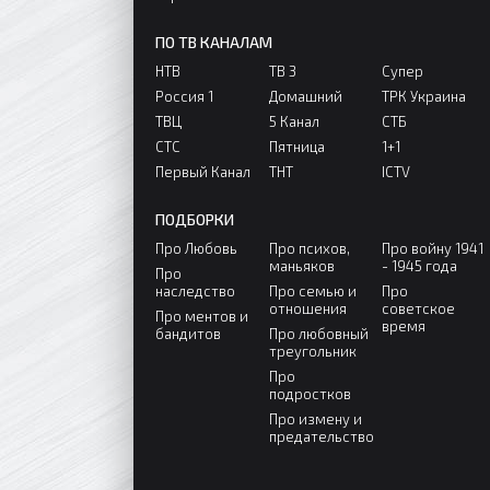
ПО ТВ КАНАЛАМ
НТВ
ТВ 3
Супер
Россия 1
Домашний
ТРК Украина
ТВЦ
5 Канал
СТБ
СТС
Пятница
1+1
Первый Канал
ТНТ
ICTV
ПОДБОРКИ
Про Любовь
Про психов,
Про войну 1941
маньяков
- 1945 года
Про
наследство
Про семью и
Про
отношения
советское
Про ментов и
время
бандитов
Про любовный
треугольник
Про
подростков
Про измену и
предательство