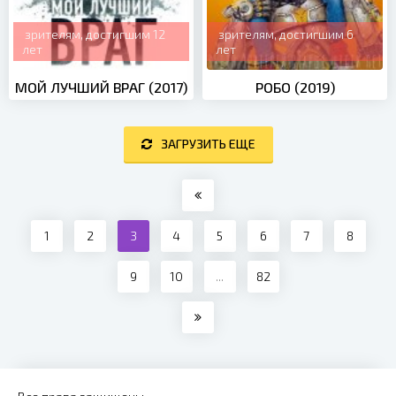
зрителям, достигшим 12
зрителям, достигшим 6
лет
лет
МОЙ ЛУЧШИЙ ВРАГ (2017)
РОБО (2019)
ЗАГРУЗИТЬ ЕЩЕ
1
2
3
4
5
6
7
8
9
10
...
82