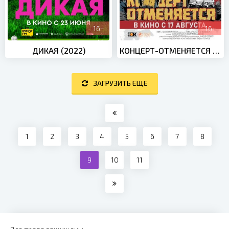
16+
16+
ДИКАЯ (2022)
КОНЦЕРТ-ОТМЕНЯЕТСЯ (2023)
ЗАГРУЗИТЬ ЕЩЕ
1
2
3
4
5
6
7
8
9
10
11