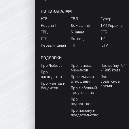
ПО ТВ КАНАЛАМ
НТВ
ТВ 3
Супер
Россия 1
Домашний
ТРК Украина
ТВЦ
5 Канал
СТБ
СТС
Пятница
1+1
Первый Канал
ТНТ
ICTV
ПОДБОРКИ
Про Любовь
Про психов,
Про войну 1941
маньяков
- 1945 года
Про
наследство
Про семью и
Про
отношения
советское
Про ментов и
время
бандитов
Про любовный
треугольник
Про
подростков
Про измену и
предательство