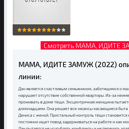
Смотреть МАМА, ИДИТЕ ЗА
МАМА, ИДИТЕ ЗАМУЖ (2022) оп
линии:
Дэн является счастливым семьянином, заботящимся о мал
нарушает отсутствие собственной квартиры. Из-за неиме
проживать в доме тёщи. Эксцентричная женщина пытаетс
домочадцами. Она решает все нюансы касающиеся быта
Дениса с женой. Пристальный контроль тёщи становится
постоянно ищет повод задерживаться на работе и как м
Дэн пытается не усугублять конфликты и не перечить хоз