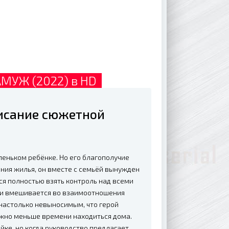
МУЖ (2022) в HD
исание сюжетной
еньком ребёнке. Но его благополучие
ния жилья, он вместе с семьёй вынужден
я полностью взять контроль над всеми
 и вмешивается во взаимоотношения
 настолько невыносимым, что герой
ожно меньше времени находиться дома.
яйке, но когда руководство предлагает