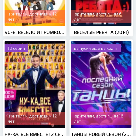
зрителям, достигшим 12
зрителям, достигшим 6
лет
лет
90-Е. ВЕСЕЛО И ГРОМКО (2019)
ВЕСЁЛЫЕ РЕБЯТА (2014)
10 серий
выпуски еще выходят
зрителям, достигшим 12
зрителям, достигшим 16
лет
лет
НУ-КА, ВСЕ ВМЕСТЕ! 2 СЕЗОН (2020)
ТАНЦЫ НОВЫЙ СЕЗОН (2020)