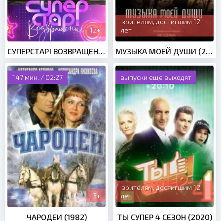
зрителям, достигшим 12
12+
лет
СУПЕРСТАР! ВОЗВРАЩЕНИЕ (2020)
МУЗЫКА МОЕЙ ДУШИ (2020)
147 мин. / 02:27
выпуски еще выходят
зрителям, достигшим 12
3+
лет
ЧАРОДЕИ (1982)
ТЫ СУПЕР 4 СЕЗОН (2020)