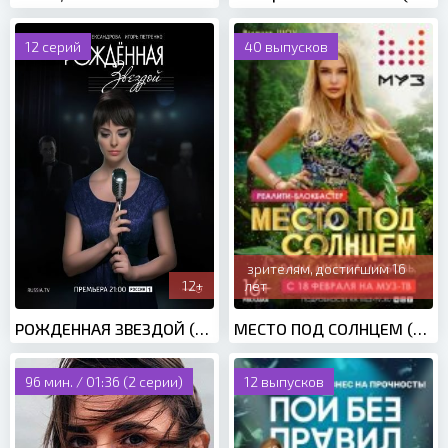
12 серий
40 выпусков
зрителям, достигшим 16
12+
лет
РОЖДЕННАЯ ЗВЕЗДОЙ (2015)
МЕСТО ПОД СОЛНЦЕМ (2020)
96 мин. / 01:36 (2 серии)
12 выпусков