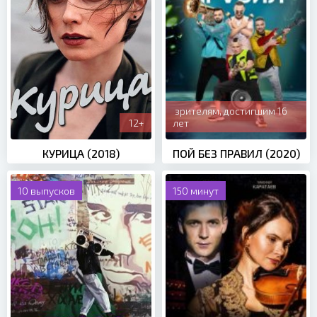
зрителям, достигшим 16
12+
лет
КУРИЦА (2018)
ПОЙ БЕЗ ПРАВИЛ (2020)
10 выпусков
150 минут