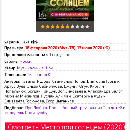
Студии:
Мастифф
Премьера:
18 февраля 2020 (Муз-ТВ), 13 июля 2020 (Ю)
Продолжительность:
40 выпусков
Страны:
Россия
Жанр:
Музыкальные
Шоу
Телеканал:
Телеканал Ю
Актеры:
Наталья Рудова, Станислав Попов, Виктория Громик,
Артур Зуев, Эльза Сабирянова, Джулия Огун, Кирилл
Попельнюк, Богдан Трищук, Зоя Зиновьева, Александра Балог,
Михаил Михайлов, Руслан Али Хан, Екатерина Худык,
Елизавета Горюнова, Егор Цыганков
Подборки:
Про Любовь
Про любовный треугольник
Про детей и
молодежь
Про дружбу
Смотреть Место под солнцем (2020)