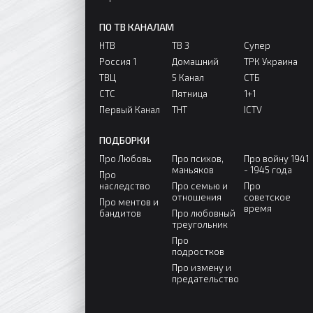
ПО ТВ КАНАЛАМ
НТВ
ТВ 3
Супер
Россия 1
Домашний
ТРК Украина
ТВЦ
5 Канал
СТБ
СТС
Пятница
1+1
Первый Канал
ТНТ
ICTV
ПОДБОРКИ
Про Любовь
Про психов,
Про войну 1941
маньяков
- 1945 года
Про
наследство
Про семью и
Про
отношения
советское
Про ментов и
время
бандитов
Про любовный
треугольник
Про
подростков
Про измену и
предательство