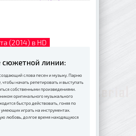
та (2014) в HD
е сюжетной линии:
 создающий слова песен и музыку. Парню
, чтобы начать репетировать и выступать
аться собственными произведениями.
тником оригинального музыкального
ходится быстро действовать, гоняя по
 умеющих играть на инструментах.
щую любовь, долгое время находящуюся