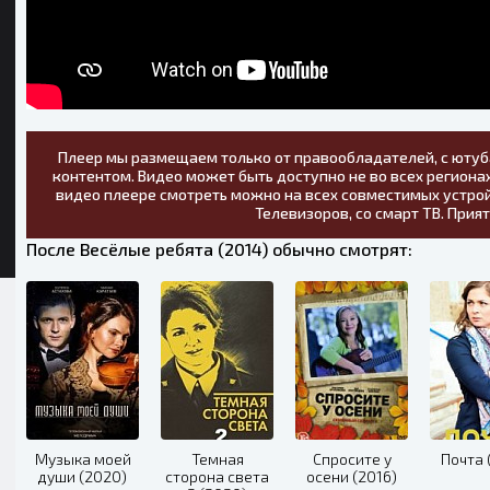
Плеер мы размещаем только от правообладателей, с ютуб
контентом. Видео может быть доступно не во всех регионах
видео плеере смотреть можно на всех совместимых устрой
Телевизоров, со смарт ТВ. Прия
После Весёлые ребята (2014) обычно смотрят:
Музыка моей
Темная
Спросите у
Почта 
души (2020)
сторона света
осени (2016)