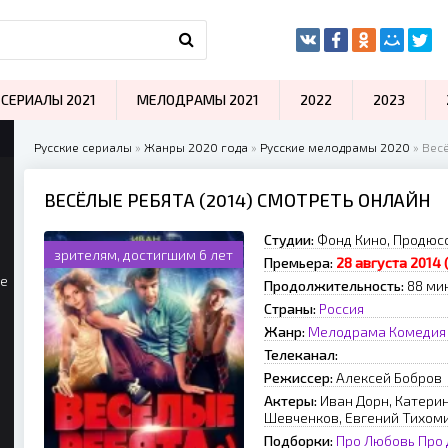
СЕРИАЛЫ 2021
МЕЛОДРАМЫ 2021
2022
2023
Русские сериалы
»
Жанры 2020 года
»
Русские мелодрамы 2020
» Вес
ВЕСЁЛЫЕ РЕБЯТА (2014) СМОТРЕТЬ ОНЛАЙН
Студии:
Фонд Кино, Продюсс
зрителям, достигшим 6 лет
Премьера:
28 августа 2014 
ые
Продолжительность:
88 мин
Страны:
Россия
Жанр:
Мелодрама
Комедия
Телеканал:
Режиссер:
Алексей Бобров
Актеры:
Иван Дорн, Катери
Шевченков, Евгений Тихоми
Подборки:
Про Любовь
Про 