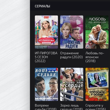
СЕРИАЛЫ
ИП ПИРОГОВА
Отражение
Любовь по-
5 СЕЗОН
радуги (2020)
японски
(2022)
(2018)
Вопреки
Зорко лишь
Спросите у
судьбе (2018)
сердце (2018)
осени (2016)