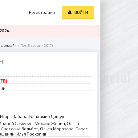
Регистрация
ВОЙТИ
2024
ть онлайн
» Пес 3 сезон (2017)
ЙН
НТВ)
рий
 Игорь Забара, Владимир Дощук
Андрей Саминин, Михаил Жонин, Ольга
, Светлана Зельбет, Ольга Морозова, Тарас
ашвили, Илья Прокопив