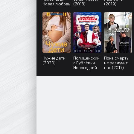
Новая любовь
(2018)
(2019)
(2018)
Чужие дети
Полицейский
Пока смерть
(2020)
с Рублёвки.
не разлучит
Новогодний
нас (2017)
беспредел
(2018)