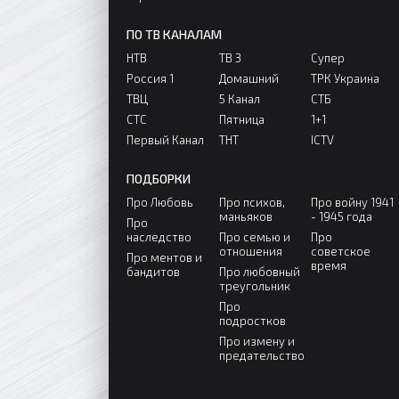
ПО ТВ КАНАЛАМ
НТВ
ТВ 3
Супер
Россия 1
Домашний
ТРК Украина
ТВЦ
5 Канал
СТБ
СТС
Пятница
1+1
Первый Канал
ТНТ
ICTV
ПОДБОРКИ
Про Любовь
Про психов,
Про войну 1941
маньяков
- 1945 года
Про
наследство
Про семью и
Про
отношения
советское
Про ментов и
время
бандитов
Про любовный
треугольник
Про
подростков
Про измену и
предательство