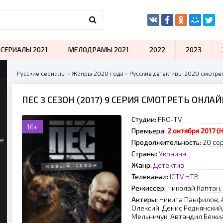
СЕРИАЛЫ 2021
МЕЛОДРАМЫ 2021
2022
2023
Русские сериалы
»
Жанры 2020 года
»
Русские детективы 2020 смотре
ПЕС 3 СЕЗОН (2017) 9 СЕРИЯ СМОТРЕТЬ ОНЛА
Студии:
PRO-TV
16+
Премьера:
2 октября 2017 (
ые
Продолжительность:
20 се
Страны:
Украина
Жанр:
Детектив
Телеканал:
ICTV
НТВ
Режиссер:
Николай Каптан,
Актеры:
Никита Панфилов, 
Олексий, Денис Роднянский
Мельничук, Автандил Бежи