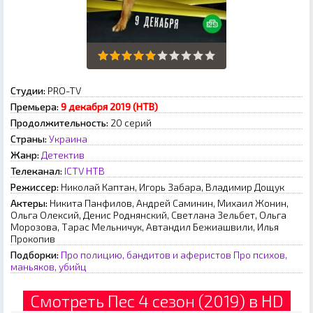
Студии:
PRO-TV
Премьера:
9 декабря 2019 (НТВ)
Продолжительность:
20 серий
Страны:
Украина
Жанр:
Детектив
Телеканал:
ICTV
НТВ
Режиссер:
Николай Каптан, Игорь Забара, Владимир Дощук
Актеры:
Никита Панфилов, Андрей Саминин, Михаил Жонин,
Ольга Олексий, Денис Роднянский, Светлана Зельбет, Ольга
Морозова, Тарас Мельничук, Автандил Бежиашвили, Илья
Прокопив
Подборки:
Про полицию, бандитов и аферистов
Про психов,
маньяков, убийц
Смотреть Пес 4 сезон (2019) в HD