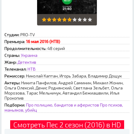
Студии:
PRO-TV
Премьера:
16 мая 2016 (НТВ)
Продолжительность:
48 серий
Страны:
Украина
Жанр:
Детектив
Телеканал:
НТВ
Режиссер:
Николай Каптан, Игорь Забара, Владимир Дощук
Актеры:
Никита Панфилов, Андрей Саминин, Михаил Жонин,
Ольга Олексий, Денис Роднянский, Светлана Зельбет, Ольга
Морозова, Тарас Мельничук, Автандил Бежиашвили, Илья
Прокопив
Подборки:
Про полицию, бандитов и аферистов
Про психов,
маньяков, убийц
Смотреть Пес 2 сезон (2016) в HD