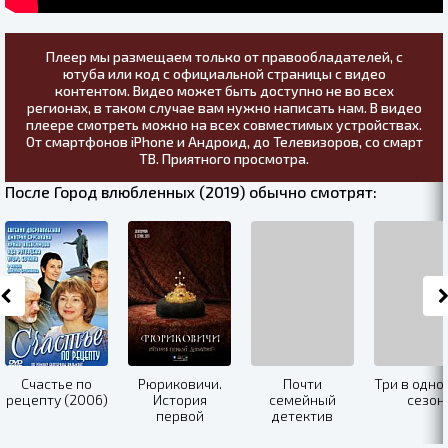
Плеер мы размещаем только от правообладателей, с
ютуба или код с официальной страницы с видео
контентом. Видео может быть доступно не во всех
регионах, в таком случае вам нужно написать нам. В видео
плеере смотреть можно на всех совместимых устройствах.
От смартфонов iPhone и Андроид, до Телевизоров, со смарт
ТВ. Приятного просмотра.
После Город влюбленных (2019) обычно смотрят:
Счастье по
Рюриковичи.
Почти
Три в одно
рецепту (2006)
История
семейный
сезон
первой
детектив
династии
(2019)
(2019)