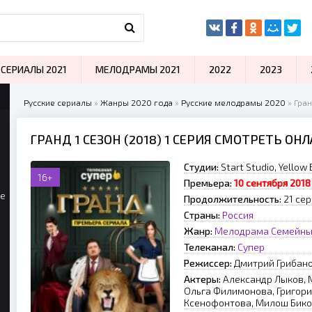
СЕРИАЛЫ 2021
МЕЛОДРАМЫ 2021
2022
2023
Русские сериалы
»
Жанры 2020 года
»
Русские мелодрамы 2020
» Гран
ГРАНД 1 СЕЗОН (2018) 1 СЕРИЯ СМОТРЕТЬ ОН
Студии:
Start Studio, Yellow
16+
Премьера:
10 сентября 2018
ые
Продолжительность:
21 сер
Страны:
Россия
Жанр:
Мелодрама
Семейн
Телеканал:
Супер
Режиссер:
Дмитрий Грибан
Актеры:
Александр Лыков, 
Ольга Филимонова, Григори
Ксенофонтова, Милош Биков