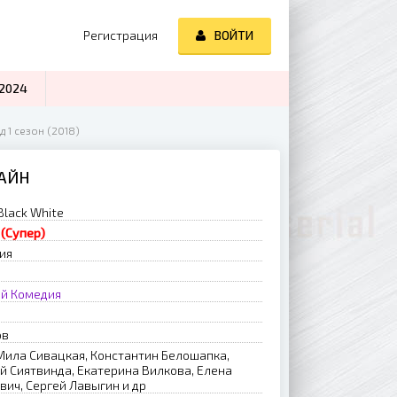
Регистрация
ВОЙТИ
2024
д 1 сезон (2018)
ЛАЙН
 Black White
 (Супер)
ия
ый
Комедия
ов
Мила Сивацкая, Константин Белошапка,
й Сиятвинда, Екатерина Вилкова, Елена
ич, Сергей Лавыгин и др