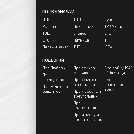
ПО ТВ КАНАЛАМ
НТВ
ТВ 3
Супер
Россия 1
Домашний
ТРК Украина
ТВЦ
5 Канал
СТБ
СТС
Пятница
1+1
Первый Канал
ТНТ
ICTV
ПОДБОРКИ
Про Любовь
Про психов,
Про войну 1941
маньяков
- 1945 года
Про
наследство
Про семью и
Про
отношения
советское
Про ментов и
время
бандитов
Про любовный
треугольник
Про
подростков
Про измену и
предательство