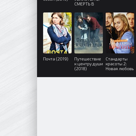
СМЕРТЬ В
КРУЖЕВАХ
(2019)
Почта (2019)
Путешествие
Стандарты
к центру души
красоты 2:
(2018)
Новая любовь
(2018)