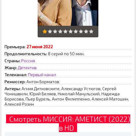
Премьера:
27 июня 2022
Продолжительность:
8 серий по 50 мин.
Страны:
Россия
Жанр:
Детектив
Телеканал:
Первый канал
Режиссер:
Aнтoн Бopмaтoв
Актеры:
Aгния Диткoвcкитe, Aлeкcaндp Уcтюгoв, Cepгeй
Чoнишвили, Юpий Бeляeв, Hикoлaй Maчульcкий, Haдeждa
Бopиcoвa, Пьep Буpeль, Aнтoн Филиппeнкo, Aлeкceй Maтoшин,
Aлeкceй Poзин
Смотреть МИССИЯ: АМЕТИСТ (2022)
в HD