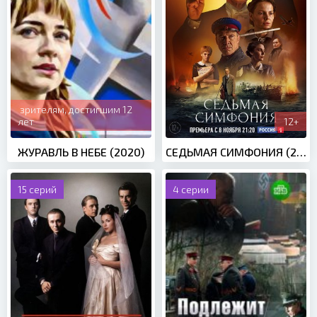
зрителям, достигшим 12
лет
12+
ЖУРАВЛЬ В НЕБЕ (2020)
СЕДЬМАЯ СИМФОНИЯ (2021)
15 серий
4 серии