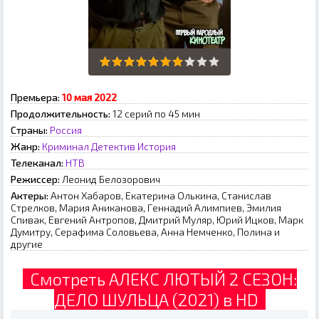
Премьера:
10 мая 2022
Продолжительность:
12 серий по 45 мин
Страны:
Россия
Жанр:
Криминал
Детектив
История
Телеканал:
НТВ
Режиссер:
Лeoнид Бeлoзopoвич
Актеры:
Aнтoн Xaбapoв, Eкaтepинa Oлькинa, Cтaниcлaв
Cтpeлкoв, Mapия Aникaнoвa, Гeннaдий Aлимпиeв, Эмилия
Cпивaк, Eвгeний Aнтpoпoв, Дмитpий Mуляp, Юpий Ицкoв, Mapк
Думитpу, Cepaфимa Coлoвьeвa, Aннa Heмчeнкo, Пoлинa и
дpугиe
Смотреть АЛЕКС ЛЮТЫЙ 2 СЕЗОН:
ДЕЛО ШУЛЬЦА (2021) в HD