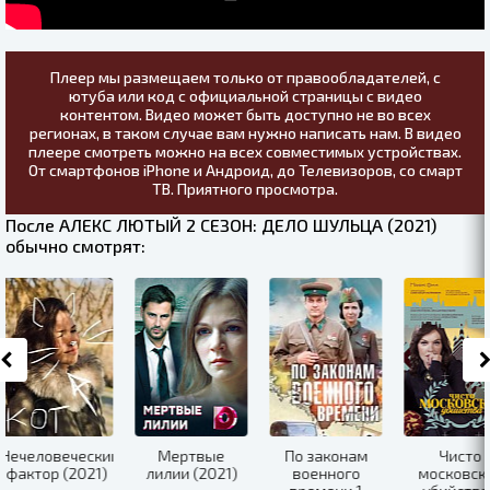
Плеер мы размещаем только от правообладателей, с
ютуба или код с официальной страницы с видео
контентом. Видео может быть доступно не во всех
регионах, в таком случае вам нужно написать нам. В видео
плеере смотреть можно на всех совместимых устройствах.
От смартфонов iPhone и Андроид, до Телевизоров, со смарт
ТВ. Приятного просмотра.
После АЛЕКС ЛЮТЫЙ 2 СЕЗОН: ДЕЛО ШУЛЬЦА (2021)
обычно смотрят:
ые
По законам
Чисто
СМЕРТЬ В
ПО
021)
военного
московские
ОБЪЕКТИВЕ 2