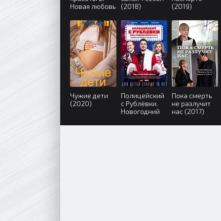
Новая любовь
(2018)
(2019)
(2018)
Чужие дети
Полицейский
Пока смерть
(2020)
с Рублёвки.
не разлучит
Новогодний
нас (2017)
беспредел
(2018)