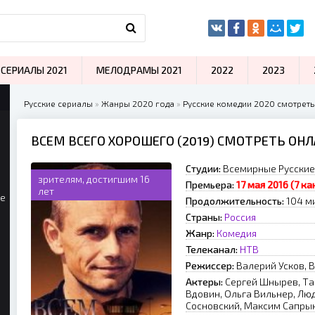
СЕРИАЛЫ 2021
МЕЛОДРАМЫ 2021
2022
2023
Русские сериалы
»
Жанры 2020 года
»
Русские комедии 2020 смотреть
ВСЕМ ВСЕГО ХОРОШЕГО (2019) СМОТРЕТЬ ОН
Студии:
Всемирные Русские 
зрителям, достигшим 16
Премьера:
17 мая 2016 (7 ка
лет
ые
Продолжительность:
104 ми
Страны:
Россия
Жанр:
Комедия
Телеканал:
НТВ
Режиссер:
Валерий Усков, 
Актеры:
Сергей Шнырев, Та
Вдовин, Ольга Вильнер, Лю
Сосновский, Максим Сапрык