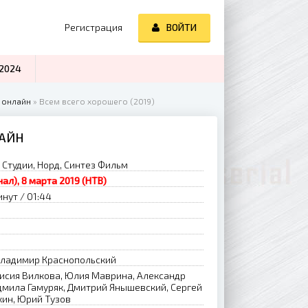
Регистрация
ВОЙТИ
2024
 онлайн
» Всем всего хорошего (2019)
ЛАЙН
Студии, Норд, Синтез Фильм
нал), 8 марта 2019 (НТВ)
нут / 01:44
Владимир Краснопольский
исия Вилкова, Юлия Маврина, Александр
дмила Гамуряк, Дмитрий Янышевский, Сергей
ин, Юрий Тузов