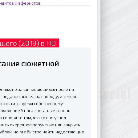
ндитов и аферистов
шего (2019) в HD
исание сюжетной
ниях, не заканчивающихся после на
, недавно вышел на свободу, и теперь
 посвятить время собственному
 появление Утюга заставляет вновь
говорят о том, что тот не успел
нить очередное поручение или закрыть
рублей, но где быстро найти недостающие