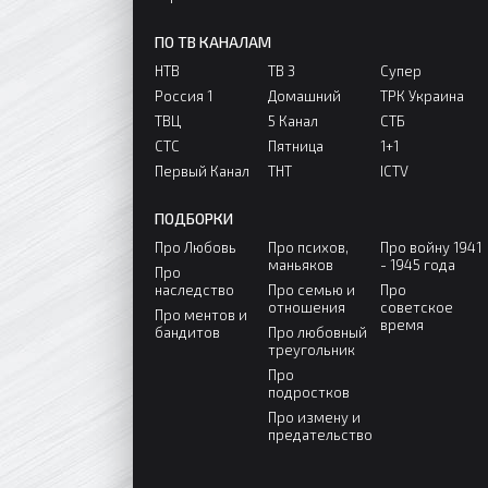
ПО ТВ КАНАЛАМ
НТВ
ТВ 3
Супер
Россия 1
Домашний
ТРК Украина
ТВЦ
5 Канал
СТБ
СТС
Пятница
1+1
Первый Канал
ТНТ
ICTV
ПОДБОРКИ
Про Любовь
Про психов,
Про войну 1941
маньяков
- 1945 года
Про
наследство
Про семью и
Про
отношения
советское
Про ментов и
время
бандитов
Про любовный
треугольник
Про
подростков
Про измену и
предательство