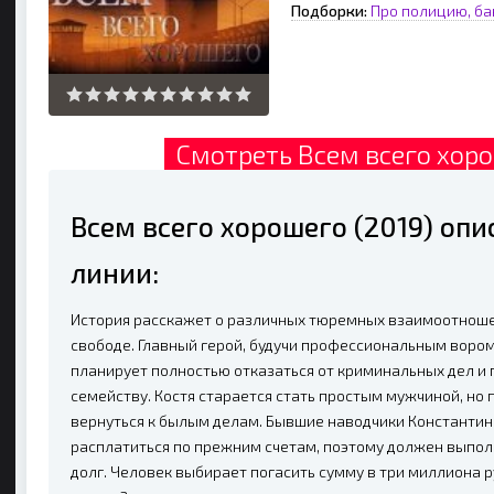
Подборки:
Про полицию, ба
Смотреть Всем всего хоро
Всем всего хорошего (2019) оп
линии:
История расскажет о различных тюремных взаимоотноше
свободе. Главный герой, будучи профессиональным вором
планирует полностью отказаться от криминальных дел и
семейству. Костя старается стать простым мужчиной, но
вернуться к былым делам. Бывшие наводчики Константина 
расплатиться по прежним счетам, поэтому должен выпол
долг. Человек выбирает погасить сумму в три миллиона 