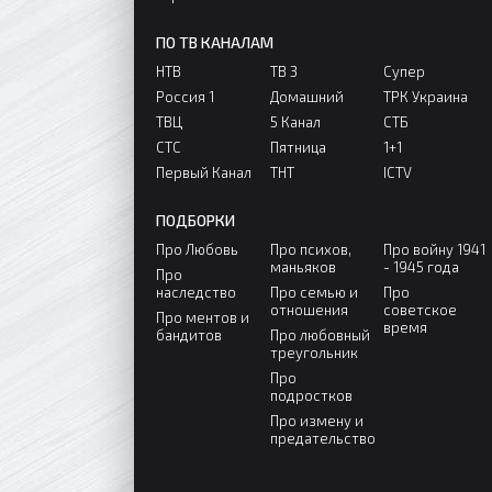
ПО ТВ КАНАЛАМ
НТВ
ТВ 3
Супер
Россия 1
Домашний
ТРК Украина
ТВЦ
5 Канал
СТБ
СТС
Пятница
1+1
Первый Канал
ТНТ
ICTV
ПОДБОРКИ
Про Любовь
Про психов,
Про войну 1941
маньяков
- 1945 года
Про
наследство
Про семью и
Про
отношения
советское
Про ментов и
время
бандитов
Про любовный
треугольник
Про
подростков
Про измену и
предательство