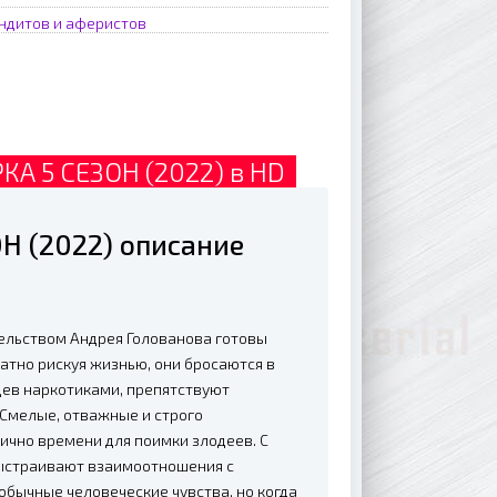
ндитов и аферистов
А 5 СЕЗОН (2022) в HD
Н (2022) описание
ельством Андрея Голованова готовы
атно рискуя жизнью, они бросаются в
цев наркотиками, препятствуют
Смелые, отважные и строго
ично времени для поимки злодеев. С
 выстраивают взаимоотношения с
обычные человеческие чувства, но когда