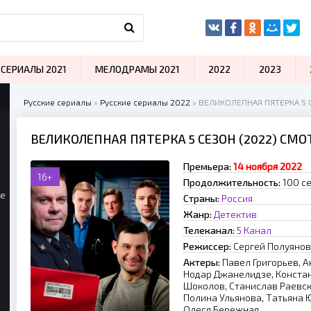
СЕРИАЛЫ 2021
МЕЛОДРАМЫ 2021
2022
2023
Русские сериалы
»
Русские сериалы 2022
» ВЕЛИКОЛЕПНАЯ ПЯТЕРКА 5 
ВЕЛИКОЛЕПНАЯ ПЯТЕРКА 5 СЕЗОН (2022) СМ
Премьера:
14 ноября 2022
16+
Продолжительность:
100 се
ые
Страны:
Россия
Жанр:
Детектив
Телеканал:
5 Канал
Режиссер:
Сергей Полуянов
Актеры:
Павел Григорьев, А
Нодар Джанелидзе, Констан
Шоколов, Станислав Раевск
Полина Ульянова, Татьяна 
Олеся Бережная