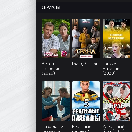
СЕРИАЛЫ
Венец
Гранд 3 сезон
Тонкие
творения
материи
(2020)
(2020)
Никогда не
Реальные
Идеальный
сдавайся
пацаны 5
брак (2012)