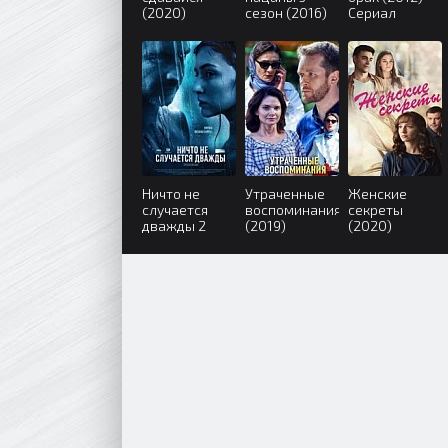
(2020)
сезон (2016)
Сериал
Ничто не
Утраченные
Женские
случается
воспоминания
секреты
дважды 2
(2019)
(2020)
сезон (2020)