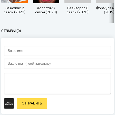
На ножах. 6
Холостяк 7
Ревизорро 8
Формула м
сезон (2020)
сезон (2020)
сезон (2020)
(2019)
ОТЗЫВЫ (0)
ОТПРАВИТЬ