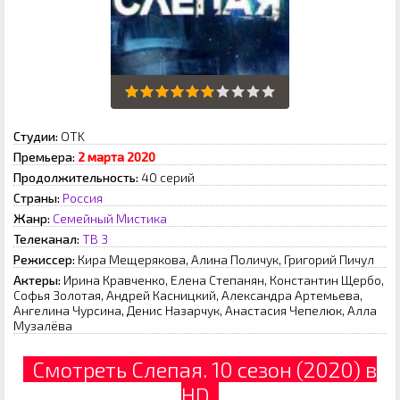
Студии:
OTK
Премьера:
2 марта 2020
Продолжительность:
40 серий
Страны:
Россия
Жанр:
Семейный
Мистика
Телеканал:
ТВ 3
Режиссер:
Кира Мещерякова, Алина Поличук, Григорий Пичул
Актеры:
Ирина Кравченко, Елена Степанян, Константин Щербо,
Софья Золотая, Андрей Касницкий, Александра Артемьева,
Ангелина Чурсина, Денис Назарчук, Анастасия Чепелюк, Алла
Музалёва
Смотреть Слепая. 10 сезон (2020) в
HD