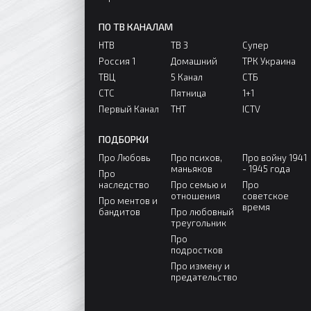
ПО ТВ КАНАЛАМ
НТВ
ТВ 3
Супер
Россия 1
Домашний
ТРК Украина
ТВЦ
5 Канал
СТБ
СТС
Пятница
1+1
Первый Канал
ТНТ
ICTV
ПОДБОРКИ
Про Любовь
Про психов,
Про войну 1941
маньяков
- 1945 года
Про
наследство
Про семью и
Про
отношения
советское
Про ментов и
время
бандитов
Про любовный
треугольник
Про
подростков
Про измену и
предательство