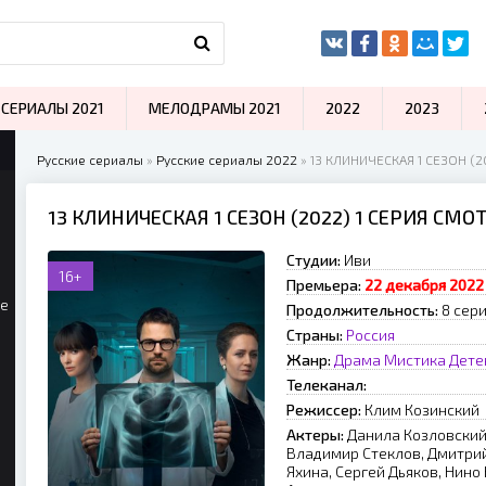
СЕРИАЛЫ 2021
МЕЛОДРАМЫ 2021
2022
2023
Русские сериалы
»
Русские сериалы 2022
» 13 КЛИНИЧЕСКАЯ 1 СЕЗОН (2
13 КЛИНИЧЕСКАЯ 1 СЕЗОН (2022) 1 СЕРИЯ СМ
Студии:
Иви
16+
Премьера:
22 декабря 2022 
ые
Продолжительность:
8 сери
Страны:
Россия
Жанр:
Драма
Мистика
Дете
Телеканал:
Режиссер:
Клим Козинский
Актеры:
Данила Козловский
Владимир Стеклов, Дмитрий
Яхина, Сергей Дьяков, Нино