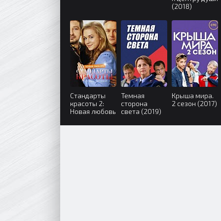
(2018)
Стандарты
Темная
Крыша мира.
красоты 2:
сторона
2 сезон (2017)
Новая любовь
света (2019)
(2018)