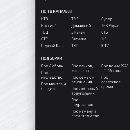
ПО ТВ КАНАЛАМ
НТВ
ТВ 3
Супер
Россия 1
Домашний
ТРК Украина
ТВЦ
5 Канал
СТБ
СТС
Пятница
1+1
Первый Канал
ТНТ
ICTV
ПОДБОРКИ
Про Любовь
Про психов,
Про войну 1941
маньяков
- 1945 года
Про
наследство
Про семью и
Про
отношения
советское
Про ментов и
время
бандитов
Про любовный
треугольник
Про
подростков
Про измену и
предательство