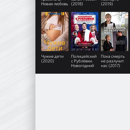
Новая любовь
(2018)
(2019)
(2018)
Чужие дети
Полицейский
Пока смерть
(2020)
с Рублёвки.
не разлучит
Новогодний
нас (2017)
беспредел
(2018)