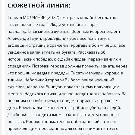
сюжетной линии:
Сериал МОЛЧАНИЕ (2022) смотреть онлайн бесплатно.
После военные годы. Люди уставшие от горя,
наслаждаются мирной жизнью. Военный корреспондент
Александр Ганин, прошедший через все испытания,
видевший страшные сражения, кровавые бои — решил все
увиденное запечатлеть на бумаге. Рассказать об
исторических победах, о судьбах людей, переживаниях и
страданиях. Потомки героев должны помнить и знать, через
что прошли их деды и прадеды. Писать мемуары хорошо в
тишине. Небольшой городок Выборг, ранее носивший
финское название Виипури, показался ему подходящим
местом. Надеялся в тиши и покое плодотворно работать. За
внешним спокойствием, в городе творились страшные
дела. Криминальные элементы, грабили, убивали людей.
Для борьбы с бандитизмом создается отдел уголовного
розыска. Военкор внимательно наблюдавший за всем
происходящим, неожиданно для себя понимает, что его