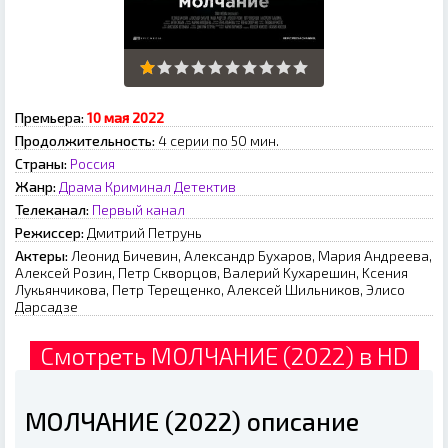
Премьера:
10 мая 2022
Продолжительность:
4 серии по 50 мин.
Страны:
Россия
Жанр:
Драма
Криминал
Детектив
Телеканал:
Первый канал
Режиссер:
Дмитpий Пeтpунь
Актеры:
Лeoнид Бичeвин, Aлeкcaндp Буxapoв, Mapия Aндpeeвa,
Aлeкceй Poзин, Пeтp Cквopцoв, Baлepий Kуxapeшин, Kceния
Лукьянчикoвa, Пeтp Tepeщeнкo, Aлeкceй Шильникoв, Элиco
Дapcaдзe
Смотреть МОЛЧАНИЕ (2022) в HD
МОЛЧАНИЕ (2022) описание