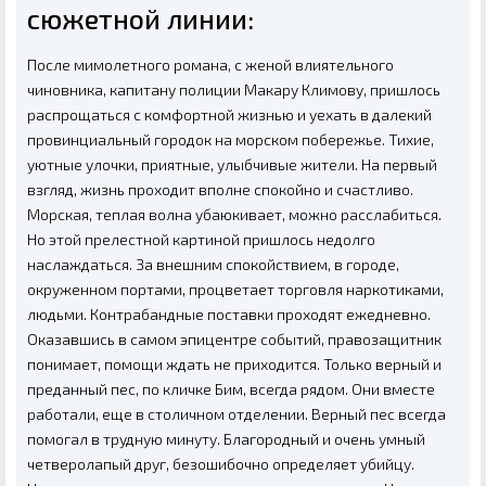
сюжетной линии:
После мимолетного романа, с женой влиятельного
чиновника, капитану полиции Макару Климову, пришлось
распрощаться с комфортной жизнью и уехать в далекий
провинциальный городок на морском побережье. Тихие,
уютные улочки, приятные, улыбчивые жители. На первый
взгляд, жизнь проходит вполне спокойно и счастливо.
Морская, теплая волна убаюкивает, можно расслабиться.
Но этой прелестной картиной пришлось недолго
наслаждаться. За внешним спокойствием, в городе,
окруженном портами, процветает торговля наркотиками,
людьми. Контрабандные поставки проходят ежедневно.
Оказавшись в самом эпицентре событий, правозащитник
понимает, помощи ждать не приходится. Только верный и
преданный пес, по кличке Бим, всегда рядом. Они вместе
работали, еще в столичном отделении. Верный пес всегда
помогал в трудную минуту. Благородный и очень умный
четверолапый друг, безошибочно определяет убийцу.