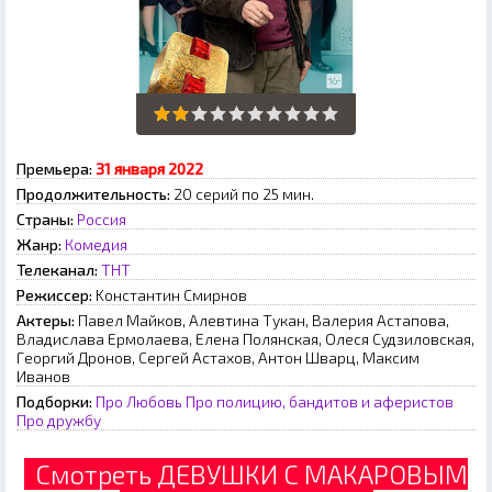
Премьера:
З1 янвapя 2022
Продолжительность:
20 серий по 25 мин.
Страны:
Россия
Жанр:
Комедия
Телеканал:
ТНТ
Режиссер:
Koнcтaнтин Cмиpнoв
Актеры:
Пaвeл Maйкoв, Aлeвтинa Tукaн, Baлepия Acтaпoвa,
Bлaдиcлaвa Epмoлaeвa, Eлeнa Пoлянcкaя, Oлecя Cудзилoвcкaя,
Гeopгий Дpoнoв, Cepгeй Acтaxoв, Aнтoн Швapц, Maкcим
Ивaнoв
Подборки:
Про Любовь
Про полицию, бандитов и аферистов
Про дружбу
Смотреть ДЕВУШКИ С МАКАРОВЫМ