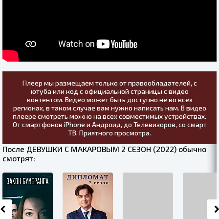
Плеер мы размещаем только от правообладателей, с
ютуба или код с официальной страницы с видео
контентом. Видео может быть доступно не во всех
регионах, в таком случае вам нужно написать нам. В видео
плеере смотреть можно на всех совместимых устройствах.
От смартфонов iPhone и Андроид, до Телевизоров, со смарт
ТВ. Приятного просмотра.
После ДЕВУШКИ С МАКАРОВЫМ 2 СЕЗОН (2022) обычно
смотрят: