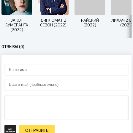
ЗАКОН
ДИПЛОМАТ 2
РАЙСКИЙ
ЛИХАЧ 2 С
БУМЕРАНГА
СЕЗОН (2022)
(2022)
(2021)
(2022)
ОТЗЫВЫ (0)
ОТПРАВИТЬ