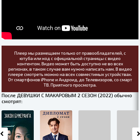
Плеер мы размещаем только от правообладателей, с
ютуба или код с официальной страницы с видео
контентом. Видео может быть доступно не во всех
регионах, в таком случае вам нужно написать нам. В видео
плеере смотреть можно на всех совместимых устройствах.
От смартфонов iPhone и Андроид, до Телевизоров, со смарт
ТВ. Приятного просмотра.
После ДЕВУШКИ С МАКАРОВЫМ 2 СЕЗОН (2022) обычно
смотрят: