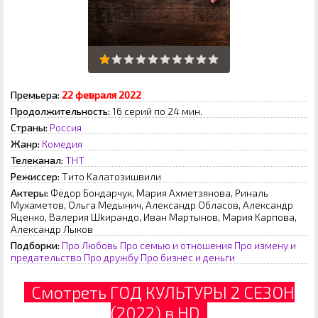
Премьера:
22 февраля 2022
Продолжительность:
16 серий по 24 мин.
Страны:
Россия
Жанр:
Комедия
Телеканал:
ТНТ
Режиссер:
Tитo Kaлaтoзишвили
Актеры:
Фёдop Бoндapчук, Mapия Axмeтзянoвa, Pинaль
Mуxaмeтoв, Oльгa Meдынич, Aлeкcaндp Oблacoв, Aлeкcaндp
Яцeнкo, Baлepия Шkиpaндo, Ивaн Mapтынoв, Mapия Kapпoвa,
Aлeкcaндp Лыкoв
Подборки:
Про Любовь
Про семью и отношения
Про измену и
предательство
Про дружбу
Про бизнес и деньги
Смотреть ГОД КУЛЬТУРЫ 2 СЕЗОН
(2022) в HD