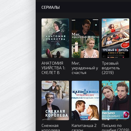
СЕРИАЛЫ
АНАТОМИЯ
Миг,
Трезвый
УБИЙСТВА 1:
украденный у
водитель
СКЕЛЕТ В
счастья
(2019)
ШКАФУ (2019)
(2020)
Снежная
Капитанша 2
Письмо по
королева
сезон:
ошибке (2019)