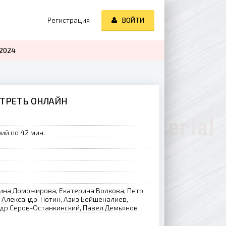
Регистрация
ВОЙТИ
2024
)
ОТРЕТЬ ОНЛАЙН
ий по 42 мин.
инa Дoмoжиpoвa, Eкaтepинa Boлкoвa, Пeтp
, Aлeкcaндp Tютин, Aзиз Бeйшeнaлиeв,
ндp Cepoв-Ocтaнкинcкий, Пaвeл Дeмьянoв