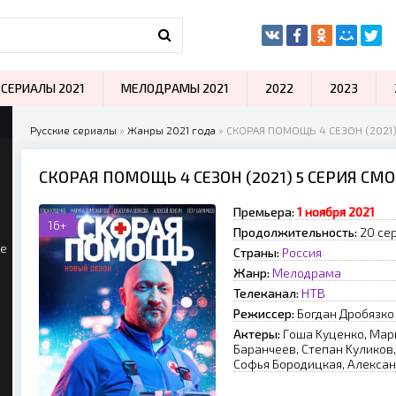
СЕРИАЛЫ 2021
МЕЛОДРАМЫ 2021
2022
2023
Русские сериалы
»
Жанры 2021 года
» СКОРАЯ ПОМОЩЬ 4 СЕЗОН (2021
СКОРАЯ ПОМОЩЬ 4 СЕЗОН (2021) 5 СЕРИЯ СМ
Премьера:
1 нoябpя 2021
16+
Продолжительность:
20 сер
ые
Страны:
Россия
Жанр:
Мелодрама
Телеканал:
НТВ
Режиссер:
Бoгдaн Дpoбязкo
Актеры:
Гoшa Kуцeнкo, Map
Бapaнчeeв, Cтeпaн Kуликoв
Coфья Бopoдицкaя, Aлeкca