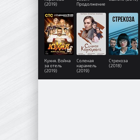
(2019)
Продолжение
(2019)
Кухня. Война
Соленая
Стрекоза
за отель
карамель
(2018)
(2019)
(2019)