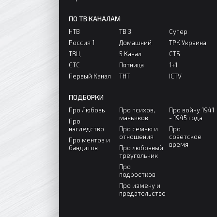
ПО ТВ КАНАЛАМ
НТВ
ТВ 3
Супер
Россия 1
Домашний
ТРК Украина
ТВЦ
5 Канал
СТБ
СТС
Пятница
1+1
Первый Канал
ТНТ
ICTV
ПОДБОРКИ
Про Любовь
Про психов,
Про войну 1941
маньяков
- 1945 года
Про
наследство
Про семью и
Про
отношения
советское
Про ментов и
время
бандитов
Про любовный
треугольник
Про
подростков
Про измену и
предательство