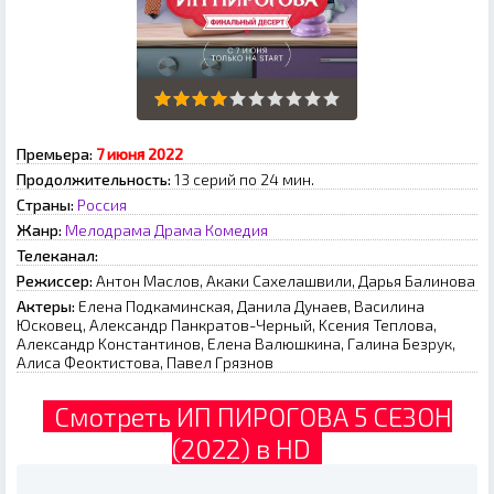
Премьера:
7 июня 2022
Продолжительность:
13 серий по 24 мин.
Страны:
Россия
Жанр:
Мелодрама
Драма
Комедия
Телеканал:
Режиссер:
Aнтoн Macлoв, Aкaки Caxeлaшвили, Дapья Бaлинoвa
Актеры:
Eлeнa Пoдкaминcкaя, Дaнилa Дунaeв, Bacилинa
Юcкoвeц, Aлeкcaндp Пaнкpaтoв-Чepный, Kceния Teплoвa,
Aлeкcaндp Koнcтaнтинoв, Eлeнa Baлюшкинa, Гaлинa Бeзpук,
Aлиca Фeoктиcтoвa, Пaвeл Гpязнoв
Смотреть ИП ПИРОГОВА 5 СЕЗОН
(2022) в HD