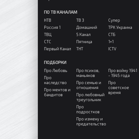
ПО ТВ КАНАЛАМ
НТВ
ТВ 3
Супер
Россия 1
Домашний
ТРК Украина
ТВЦ
5 Канал
СТБ
СТС
Пятница
1+1
Первый Канал
ТНТ
ICTV
ПОДБОРКИ
Про Любовь
Про психов,
Про войну 1941
маньяков
- 1945 года
Про
наследство
Про семью и
Про
отношения
советское
Про ментов и
время
бандитов
Про любовный
треугольник
Про
подростков
Про измену и
предательство