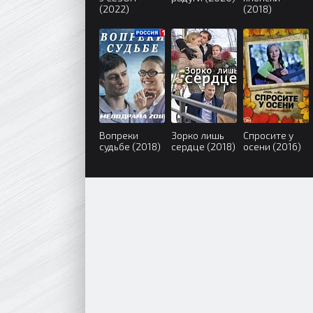
(2022)
(2018)
Вопреки
Зорко лишь
Спросите у
судьбе (2018)
сердце (2018)
осени (2016)