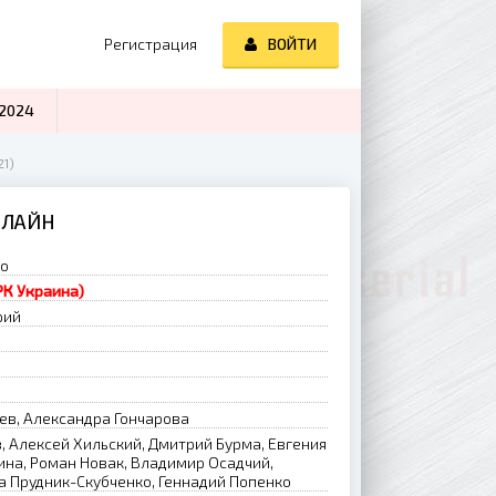
Регистрация
ВОЙТИ
2024
21)
НЛАЙН
ро
РК Украина)
рий
в, Александра Гончарова
, Алексей Хильский, Дмитрий Бурма, Евгения
на, Роман Новак, Владимир Осадчий,
а Прудник-Скубченко, Геннадий Попенко