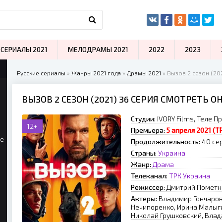
СЕРИАЛЫ 2021
МЕЛОДРАМЫ 2021
2022
2023
Русские сериалы
»
Жанры 2021 года
»
Драмы 2021
» Вызов 2 сезон (20
ВЫЗОВ 2 СЕЗОН (2021) 36 СЕРИЯ СМОТРЕТЬ О
Студии:
IVORY Films, Теле П
12+
Премьера:
5 апреля 2021 (Т
ые
Продолжительность:
40 се
Страны:
Украина
Жанр:
Драма
Телеканал:
ТРК Украина
Режиссер:
Дмитрий Пометне
Актеры:
Владимир Гончаров
Нечипоренко, Ирина Малыги
Николай Грушковский, Влад