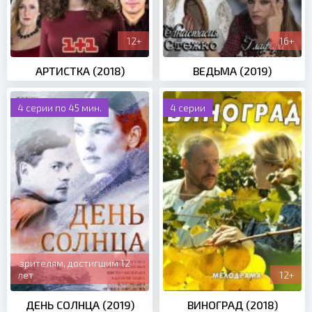
12+
16+
АРТИСТКА (2018)
ВЕДЬМА (2019)
4 серии по 45 мин.
4 серии
зрителям, достигшим 12
лет
12+
ДЕНЬ СОЛНЦА (2019)
ВИНОГРАД (2018)