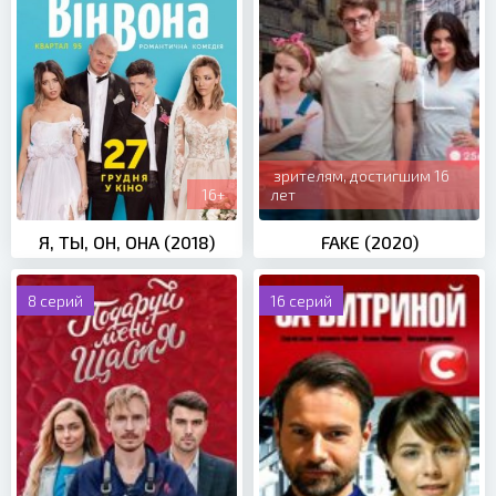
зрителям, достигшим 16
16+
лет
Я, ТЫ, ОН, ОНА (2018)
FAKE (2020)
8 серий
16 серий