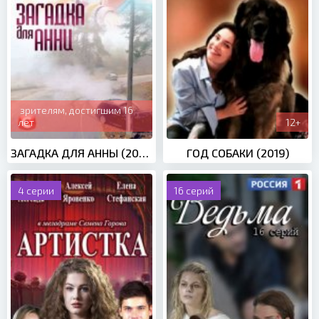
зрителям, достигшим 16
лет
12+
ЗАГАДКА ДЛЯ АННЫ (2019)
ГОД СОБАКИ (2019)
4 серии
16 серий