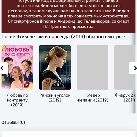
ютуба или код с официальной страницы с видео
контентом. Видео может быть доступно не во всех
регионах, в таком случае вам нужно написать нам. В видео
плеере смотреть можно на всех совместимых устройствах.
От смартфонов iPhone и Андроид, до Телевизоров, со смарт
ТВ. Приятного просмотра.
После Этим летом и навсегда (2019) обычно смотрят:
Любовь по
Райский уголок
Клевер
Физрук 2 с
контракту
(2019)
желаний (2019)
(2014)
(2019)
ОТЗЫВЫ (0)