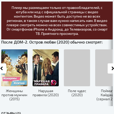
Плеер мы размещаем только от правообладателей, с
ютуба или код с официальной страницы с видео
контентом. Видео может быть доступно не во всех
регионах, в таком случае вам нужно написать нам. В видео
плеере смотреть можно на всех совместимых устройствах.
От смартфонов iPhone и Андроид, до Телевизоров, со смарт
ТВ. Приятного просмотра.
После ДОМ-2. Остров любви (2020) обычно смотрят:
Женщины
Нарушая
Поле чудес
Поймат
против мужчин
правила (2020)
(2020)
Кайдаш
(2015)
(сериал 2
ОТЗЫВЫ (0)