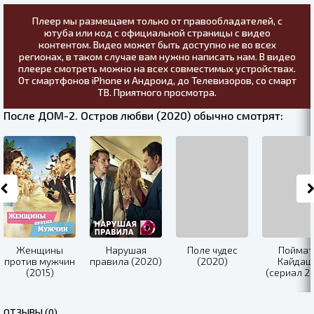
Плеер мы размещаем только от правообладателей, с
ютуба или код с официальной страницы с видео
контентом. Видео может быть доступно не во всех
регионах, в таком случае вам нужно написать нам. В видео
плеере смотреть можно на всех совместимых устройствах.
От смартфонов iPhone и Андроид, до Телевизоров, со смарт
ТВ. Приятного просмотра.
После ДОМ-2. Остров любви (2020) обычно смотрят:
Женщины
Нарушая
Поле чудес
Поймат
против мужчин
правила (2020)
(2020)
Кайдаш
(2015)
(сериал 2
ОТЗЫВЫ (0)