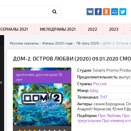
СЕРИАЛЫ 2021
МЕЛОДРАМЫ 2021
2022
2023
Русские сериалы
»
Жанры 2020 года
»
ТВ-Шоу 2020
» ДОМ-2. Остров 
ДОМ-2. ОСТРОВ ЛЮБВИ (2020) 09.01.2020 С
Студии:
Solaris Promo Produ
зрителям, достигшим 16
Продолжительность:
выпус
лет
ые
Страны:
Россия
Жанр:
Шоу
Телеканал:
ТНТ
Актеры:
сения Бородина, Ол
Андрей Черкасов, Юлия Еф
Подборки:
Про Любовь
Про
треугольник
Про измену и 