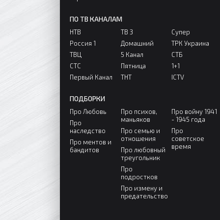
ПО ТВ КАНАЛАМ
НТВ
ТВ 3
Супер
Россия 1
Домашний
ТРК Украина
ТВЦ
5 Канал
СТБ
СТС
Пятница
1+1
Первый Канал
ТНТ
ICTV
ПОДБОРКИ
Про Любовь
Про психов,
Про войну 1941
маньяков
- 1945 года
Про
наследство
Про семью и
Про
отношения
советское
Про ментов и
время
бандитов
Про любовный
треугольник
Про
подростков
Про измену и
предательство