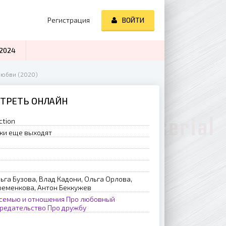
Регистрация
ВОЙТИ
2024
любви (2020)
МОТРЕТЬ ОНЛАЙН
ction
ки еще выходят
ьга Бузова, Влад Кадони, Ольга Орлова,
ременкова, Антон Беккужев
 семью и отношения
Про любовный
предательство
Про дружбу