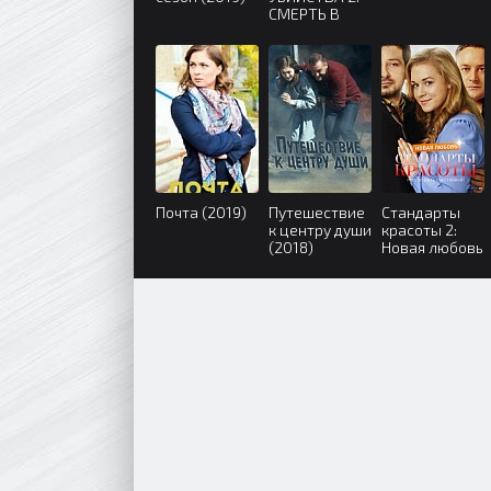
СМЕРТЬ В
КРУЖЕВАХ
(2019)
Почта (2019)
Путешествие
Стандарты
к центру души
красоты 2:
(2018)
Новая любовь
(2018)