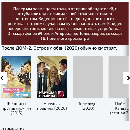
Плеер мы размещаем только от правообладателей, с
ютуба или код с официальной страницы с видео
контентом. Видео может быть доступно не во всех
регионах, в таком случае вам нужно написать нам. В видео
плеере смотреть можно на всех совместимых устройствах.
От смартфонов iPhone и Андроид, до Телевизоров, со смарт
ТВ. Приятного просмотра.
После ДОМ-2. Остров любви (2020) обычно смотрят:
Женщины
Нарушая
Поле чудес
Поймат
против мужчин
правила (2020)
(2020)
Кайдаш
(2015)
(сериал 2
ОТЗЫВЫ (0)