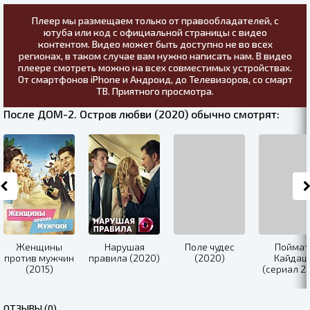
Плеер мы размещаем только от правообладателей, с
ютуба или код с официальной страницы с видео
контентом. Видео может быть доступно не во всех
регионах, в таком случае вам нужно написать нам. В видео
плеере смотреть можно на всех совместимых устройствах.
От смартфонов iPhone и Андроид, до Телевизоров, со смарт
ТВ. Приятного просмотра.
После ДОМ-2. Остров любви (2020) обычно смотрят:
Женщины
Нарушая
Поле чудес
Поймат
против мужчин
правила (2020)
(2020)
Кайдаш
(2015)
(сериал 2
ОТЗЫВЫ (0)