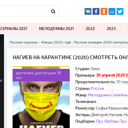
СЕРИАЛЫ 2021
МЕЛОДРАМЫ 2021
2022
2023
Русские сериалы
»
Жанры 2020 года
»
Русские комедии 2020 смотреть
НАГИЕВ НА КАРАНТИНЕ (2020) СМОТРЕТЬ ОН
Студии:
Окко
зрителям, достигшим 18
Премьера:
30 апреля 2020 (
лет
ые
Продолжительность:
10 се
Страны:
Россия
Жанр:
Мелодрама
Семейн
Телеканал:
Режиссер:
Софья Квашилав
Актеры:
Дмитрий Нагиев, Ни
Подборки:
Про Любовь
Про