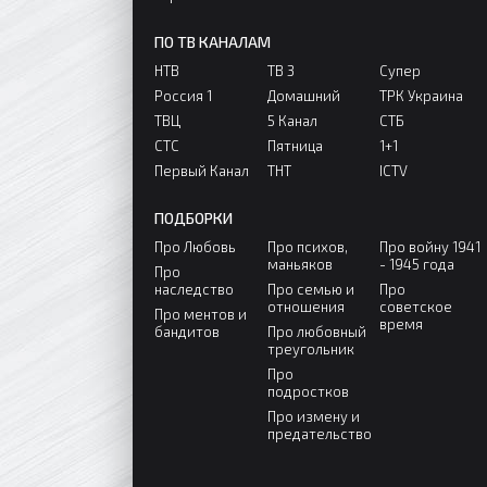
ПО ТВ КАНАЛАМ
НТВ
ТВ 3
Супер
Россия 1
Домашний
ТРК Украина
ТВЦ
5 Канал
СТБ
СТС
Пятница
1+1
Первый Канал
ТНТ
ICTV
ПОДБОРКИ
Про Любовь
Про психов,
Про войну 1941
маньяков
- 1945 года
Про
наследство
Про семью и
Про
отношения
советское
Про ментов и
время
бандитов
Про любовный
треугольник
Про
подростков
Про измену и
предательство