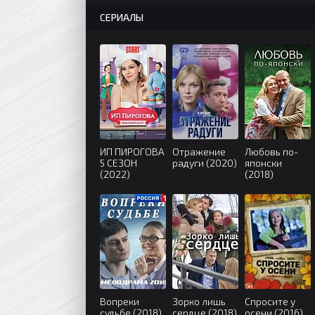
СЕРИАЛЫ
ИП ПИРОГОВА
Отражение
Любовь по-
5 СЕЗОН
радуги (2020)
японски
(2022)
(2018)
Вопреки
Зорко лишь
Спросите у
судьбе (2018)
сердце (2018)
осени (2016)