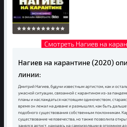
Смотреть Нагиев на каран
Нагиев на карантине (2020) о
линии:
Дмитрий Нагиев, будучи известным артистом, как и остал
ужасной ситуации, связанной с карантином из-за панде
планы и наслаждаться настоящим одиночеством, стараяс
время он лежал на диване и размышлял, как быть дальше,
подобного существования собственным поклонникам. Ка
существование человечества, но также позволила открыт
занялся артист, находясь на самоизоляции в огромном до