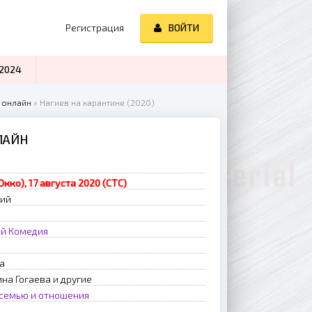
Регистрация
ВОЙТИ
2024
 онлайн
» Нагиев на карантине (2020)
ЛАЙН
Окко), 17 августа 2020 (СТС)
рий
ый
Комедия
а
на Гогаева и другие
 семью и отношения