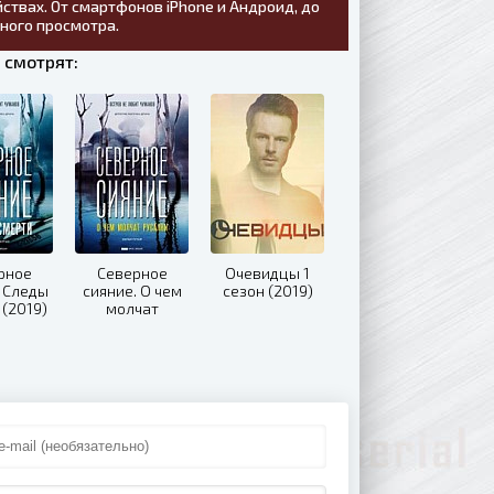
ствах. От смартфонов iPhone и Андроид, до
тного просмотра.
 смотрят:
рное
Северное
Очевидцы 1
. Следы
сияние. О чем
сезон (2019)
 (2019)
молчат
русалки (2019)