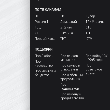
ПО ТВ КАНАЛАМ
НТВ
ТВ 3
Супер
Россия 1
Домашний
ТРК Украина
ТВЦ
5 Канал
СТБ
СТС
Пятница
1+1
Первый Канал
ТНТ
ICTV
ПОДБОРКИ
Про Любовь
Про психов,
Про войну 1941
маньяков
- 1945 года
Про
наследство
Про семью и
Про
отношения
советское
Про ментов и
время
бандитов
Про любовный
треугольник
Про
подростков
Про измену и
предательство