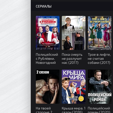
СЕРИАЛЫ
Полицейский
Пока смерть
Трое в лифте,
с Рублёвки.
не разлучит
не считая
Новогодний
нас (2017)
собаки (2017)
беспредел
(2018)
На твоей
Крыша мира. 1
Полицейский
стороне 2
сезон (2016)
роман (2020)