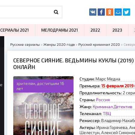
СЕРИАЛЫ 2021
МЕЛОДРАМЫ 2021
2022
2023
Русские сериалы
»
Жанры 2020 года
»
Русский криминал 2020
» Север
СЕВЕРНОЕ СИЯНИЕ. ВЕДЬМИНЫ КУКЛЫ (2019)
ОНЛАЙН
Студии:
Марс Медиа
зрителям, достигшим 16
ые
Премьера:
15 февраля 2019 
лет
Продолжительность:
2 сер
Страны:
Россия
Жанр:
Криминал
Детектив
Телеканал:
ТВЦ
Режиссер:
Владимир Нахаб
Актеры:
Ирина Горячева, А
Шелестун, Алексей Симонов