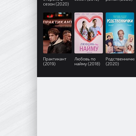
сезон (2020)
Практикант
Любовь по
Родственнички
(2019)
найму (2018)
(2020)