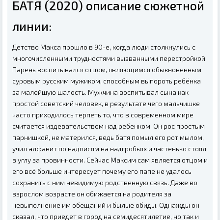
БАТЯ (2020) описание сюжетной
линии:
Детство Макса прошло в 90-е, когда люди столкнулись с
многочисленными трудностями вызванными перестройкой.
Парень воспитывался отцом, являющимся обыкновенным
суровым русским мужиком, способным выпороть ребёнка
за малейшую шалость. Мужчина воспитывал сына как
простой советский человек, в результате чего мальчишке
часто приходилось терпеть то, что в современном мире
считается издевательством над ребёнком. Он рос простым
парнишкой, не матерился, ведь батя помыл его рот мылом,
учил алфавит по надписям на надгробьях и частенько стоял
в углу за провинности. Сейчас Максим сам является отцом и
его всё больше интересует почему его папе не удалось
сохранить с ним невидимую родственную связь. Даже во
взрослом возрасте он обижается на родителя за
невыполнение им обещаний и былые обиды. Однажды он
сказал, что приедет в город на семидесятилетие, но так и