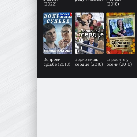
(2022)
(2018)
Вопреки
Зорко лишь
Спросите у
судьбе (2018)
сердце (2018)
осени (2016)