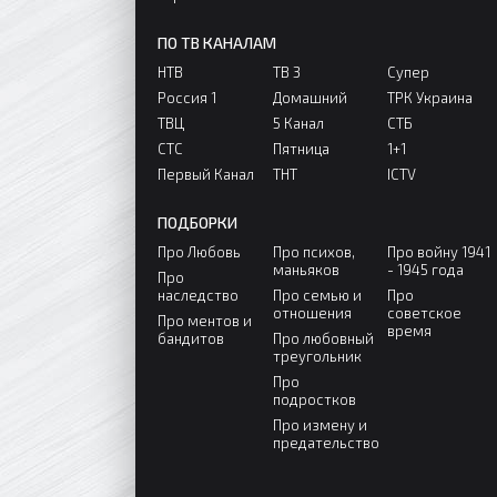
ПО ТВ КАНАЛАМ
НТВ
ТВ 3
Супер
Россия 1
Домашний
ТРК Украина
ТВЦ
5 Канал
СТБ
СТС
Пятница
1+1
Первый Канал
ТНТ
ICTV
ПОДБОРКИ
Про Любовь
Про психов,
Про войну 1941
маньяков
- 1945 года
Про
наследство
Про семью и
Про
отношения
советское
Про ментов и
время
бандитов
Про любовный
треугольник
Про
подростков
Про измену и
предательство