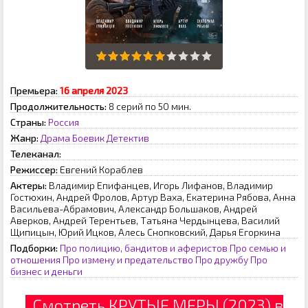
Премьера:
16 апреля 2023
Продолжительность:
8 серий по 50 мин.
Страны:
Россия
Жанр:
Драма
Боевик
Детектив
Телеканал:
Режиссер:
Евгений Кораблев
Актеры:
Владимир Епифанцев, Игорь Лифанов, Владимир
Гостюхин, Андрей Фролов, Артур Ваха, Екатерина Рябова, Анна
Васильева-Абрамович, Александр Большаков, Андрей
Аверков, Андрей Терентьев, Татьяна Чердынцева, Василий
Щипицын, Юрий Ицков, Алесь Снопковский, Дарья Егоркина
Подборки:
Про полицию, бандитов и аферистов
Про семью и
отношения
Про измену и предательство
Про дружбу
Про
бизнес и деньги
Смотреть КРУТЫЕ МЕРЫ (2023) в