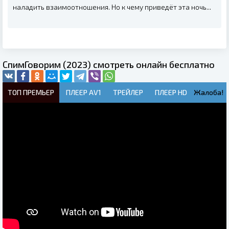
наладить взаимоотношения. Но к чему приведёт эта ночь...
СпимГоворим (2023) смотреть онлайн бесплатно
ТОП ПРЕМЬЕР
ПЛЕЕР AV1
ТРЕЙЛЕР
ПЛЕЕР HD
Жалоба!