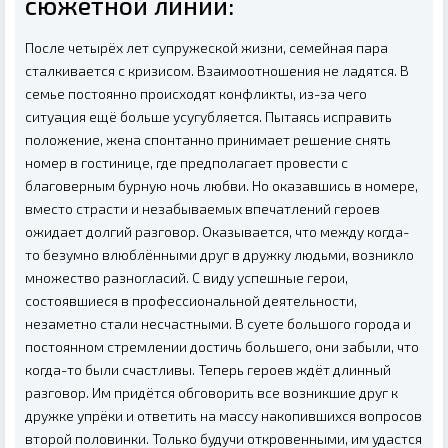
сюжетной линии:
После четырёх лет супружеской жизни, семейная пара
сталкивается с кризисом. Взаимоотношения не ладятся. В
семье постоянно происходят конфликты, из-за чего
ситуация ещё больше усугубляется. Пытаясь исправить
положение, жена спонтанно принимает решение снять
номер в гостинице, где предполагает провести с
благоверным бурную ночь любви. Но оказавшись в номере,
вместо страсти и незабываемых впечатлений героев
ожидает долгий разговор. Оказывается, что между когда-
то безумно влюблёнными друг в дружку людьми, возникло
множество разногласий. С виду успешные герои,
состоявшиеся в профессиональной деятельности,
незаметно стали несчастными. В суете большого города и
постоянном стремлении достичь большего, они забыли, что
когда-то были счастливы. Теперь героев ждёт длинный
разговор. Им придётся обговорить все возникшие друг к
дружке упрёки и ответить на массу накопившихся вопросов
второй половинки. Только будучи откровенными, им удастся