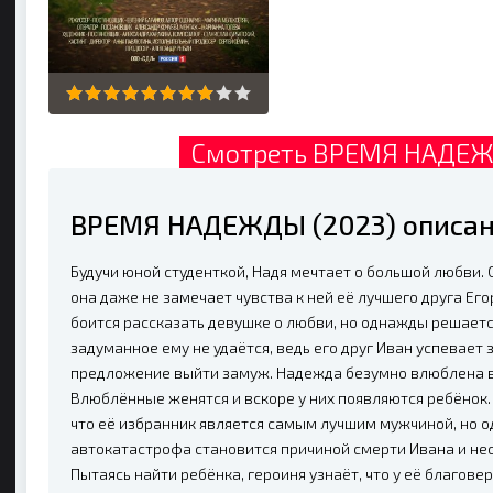
Смотреть ВРЕМЯ НАДЕЖ
ВРЕМЯ НАДЕЖДЫ (2023) описан
Будучи юной студенткой, Надя мечтает о большой любви.
она даже не замечает чувства к ней её лучшего друга Его
боится рассказать девушке о любви, но однажды решается
задуманное ему не удаётся, ведь его друг Иван успевает 
предложение выйти замуж. Надежда безумно влюблена в 
Влюблённые женятся и вскоре у них появляются ребёнок.
что её избранник является самым лучшим мужчиной, но 
автокатастрофа становится причиной смерти Ивана и не
Пытаясь найти ребёнка, героиня узнаёт, что у её благов