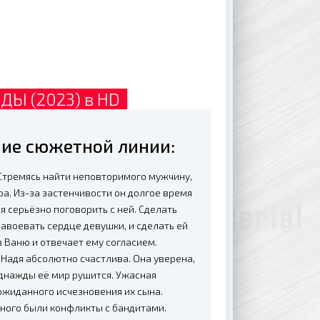
ДЫ (2023) в HD
ие сюжетной линии:
 Стремясь найти неповторимого мужчину,
ра. Из-за застенчивости он долгое время
 серьёзно поговорить с ней. Сделать
завоевать сердце девушки, и сделать ей
Ваню и отвечает ему согласием.
 Надя абсолютно счастлива. Она уверена,
однажды её мир рушится. Ужасная
ожиданного исчезновения их сына.
ерного были конфликты с бандитами.