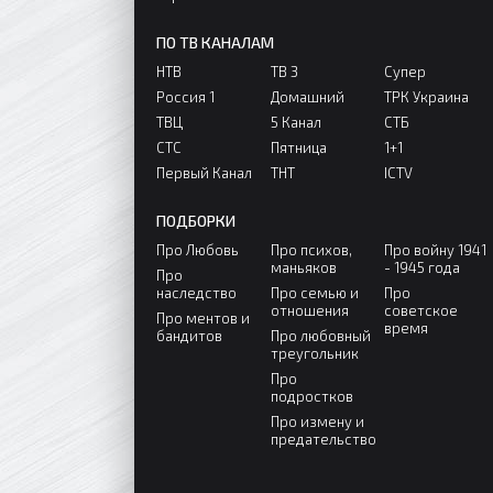
ПО ТВ КАНАЛАМ
НТВ
ТВ 3
Супер
Россия 1
Домашний
ТРК Украина
ТВЦ
5 Канал
СТБ
СТС
Пятница
1+1
Первый Канал
ТНТ
ICTV
ПОДБОРКИ
Про Любовь
Про психов,
Про войну 1941
маньяков
- 1945 года
Про
наследство
Про семью и
Про
отношения
советское
Про ментов и
время
бандитов
Про любовный
треугольник
Про
подростков
Про измену и
предательство