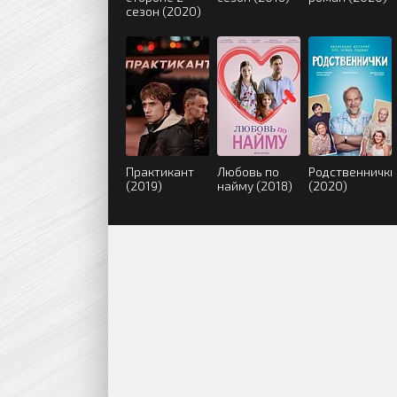
сезон (2020)
Практикант
Любовь по
Родственнички
(2019)
найму (2018)
(2020)