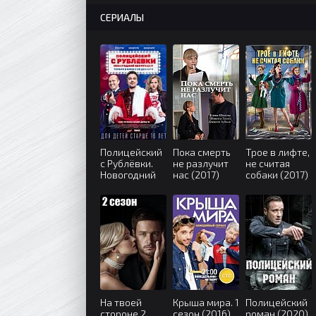
СЕРИАЛЫ
Полицейский
Пока смерть
Трое в лифте,
с Рублёвки.
не разлучит
не считая
Новогодний
нас (2017)
собаки (2017)
беспредел
(2018)
На твоей
Крыша мира. 1
Полицейский
стороне 2
сезон (2016)
роман (2020)