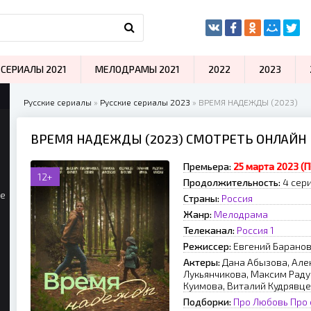
СЕРИАЛЫ 2021
МЕЛОДРАМЫ 2021
2022
2023
Русские сериалы
»
Русские сериалы 2023
» ВРЕМЯ НАДЕЖДЫ (2023)
ВРЕМЯ НАДЕЖДЫ (2023) СМОТРЕТЬ ОНЛАЙН
Премьера:
25 марта 2023 (П
12+
Продолжительность:
4 сери
ые
Страны:
Россия
Жанр:
Мелодрама
Телеканал:
Россия 1
Режиссер:
Евгений Барано
Актеры:
Дана Абызова, Але
Лукьянчикова, Максим Раду
Куимова, Виталий Кудрявце
Подборки:
Про Любовь
Про