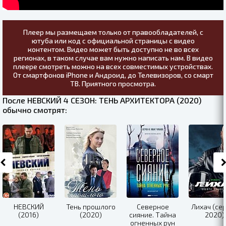
Плеер мы размещаем только от правообладателей, с
ютуба или код с официальной страницы с видео
контентом. Видео может быть доступно не во всех
регионах, в таком случае вам нужно написать нам. В видео
плеере смотреть можно на всех совместимых устройствах.
От смартфонов iPhone и Андроид, до Телевизоров, со смарт
ТВ. Приятного просмотра.
После НЕВСКИЙ 4 СЕЗОН: ТЕНЬ АРХИТЕКТОРА (2020)
обычно смотрят:
НЕВСКИЙ
Тень прошлого
Северное
Лихач (се
(2016)
(2020)
сияние. Тайна
2020)
огненных рун