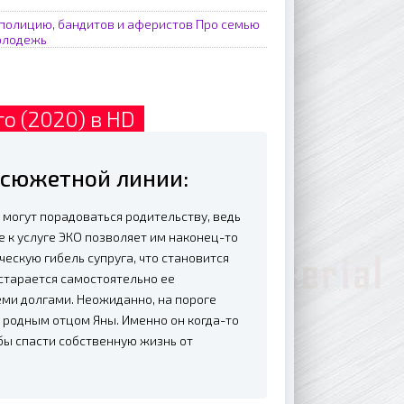
полицию, бандитов и аферистов
Про семью
олодежь
о (2020) в HD
 сюжетной линии:
е могут порадоваться родительству, ведь
 к услуге ЭКО позволяет им наконец-то
ческую гибель супруга, что становится
 старается самостоятельно ее
еми долгами. Неожиданно, на пороге
 родным отцом Яны. Именно он когда-то
обы спасти собственную жизнь от