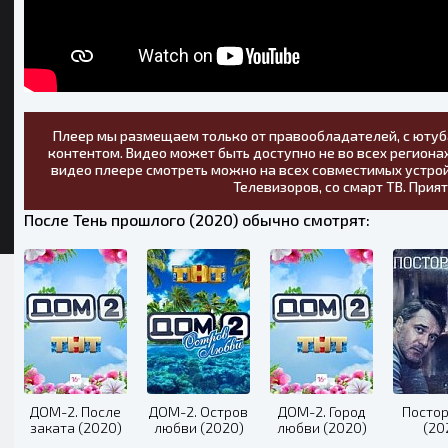
Плеер мы размещаем только от правообладателей, с ютуб
контентом. Видео может быть доступно не во всех регионах
видео плеере смотреть можно на всех совместимых устрой
Телевизоров, со смарт ТВ. Прия
После Тень прошлого (2020) обычно смотрят:
ДОМ-2. После
ДОМ-2. Остров
ДОМ-2. Город
Посто
заката (2020)
любви (2020)
любви (2020)
(20