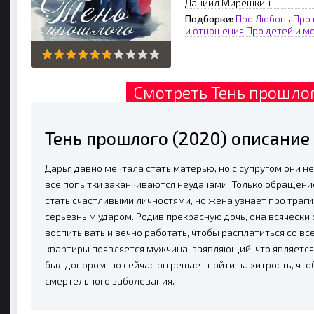
Даниил Мирешкин
Подборки:
Про Любовь
Про 
и отношения
Про детей и м
Смотреть Тень прошлог
Тень прошлого (2020) описание
Дарья давно мечтала стать матерью, но с супругом они н
все попытки заканчиваются неудачами. Только обращение
стать счастливыми личностями, но жена узнает про траги
серьезным ударом. Родив прекрасную дочь, она всячески
воспитывать и вечно работать, чтобы расплатиться со вс
квартиры появляется мужчина, заявляющий, что является
был донором, но сейчас он решает пойти на хитрость, чт
смертельного заболевания.