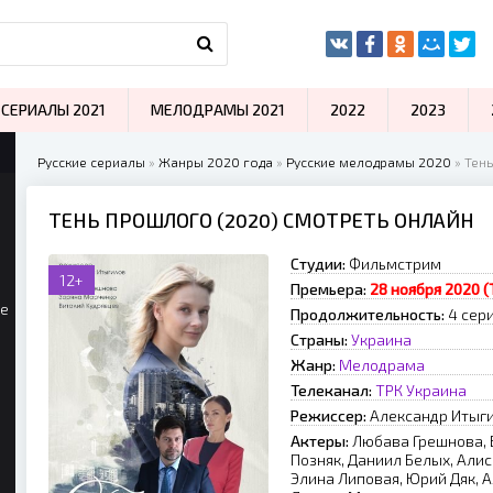
СЕРИАЛЫ 2021
МЕЛОДРАМЫ 2021
2022
2023
Русские сериалы
»
Жанры 2020 года
»
Русские мелодрамы 2020
» Тен
ТЕНЬ ПРОШЛОГО (2020) СМОТРЕТЬ ОНЛАЙН
Студии:
Фильмстрим
12+
Премьера:
28 ноября 2020 
ые
Продолжительность:
4 сер
Страны:
Украина
Жанр:
Мелодрама
Телеканал:
ТРК Украина
Режиссер:
Александр Итыг
Актеры:
Любава Грешнова, 
Позняк, Даниил Белых, Али
Элина Липовая, Юрий Дяк, 