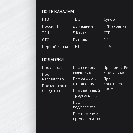
ПО ТВ КАНАЛАМ
НТВ
ТВ 3
Супер
Россия 1
Домашний
ТРК Украина
ТВЦ
5 Канал
СТБ
СТС
Пятница
1+1
Первый Канал
ТНТ
ICTV
ПОДБОРКИ
Про Любовь
Про психов,
Про войну 1941
маньяков
- 1945 года
Про
наследство
Про семью и
Про
отношения
советское
Про ментов и
время
бандитов
Про любовный
треугольник
Про
подростков
Про измену и
предательство