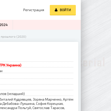
Регистрация
ВОЙТИ
2024
ь прошлого (2020)
(ТРК Украина)
ии
илов (младший)
Виталий Кудрявцев, Зоряна Марченко, Артём
са Дебабова-Лукшина, София Корецкая,
Александра Польгуй, Святослав Тарасов,