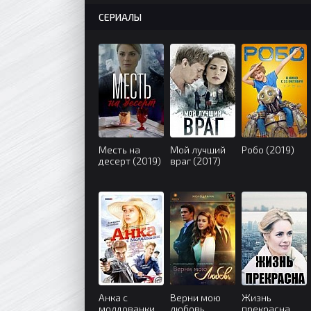
СЕРИАЛЫ
Месть на
Мой лучший
Робо (2019)
десерт (2019)
враг (2017)
Анка с
Верни мою
Жизнь
молдованки
любовь
прекрасна