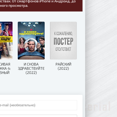
ствах. От смартфонов iPhone и Андроид, до
тного просмотра.
СИВАЯ
И СНОВА
РАЙСКИЙ
ЖКА 4:
ЗДРАВСТВУЙТЕ!
(2022)
ВНЫЙ
(2022)
ДРАТ
21)