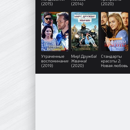
(2015)
(2014)
(2020)
Утраченные
Мир! Дружба!
Стандарты
воспоминания
Жвачка!
красоты 2:
(2019)
(2020)
Новая любовь
(2018)