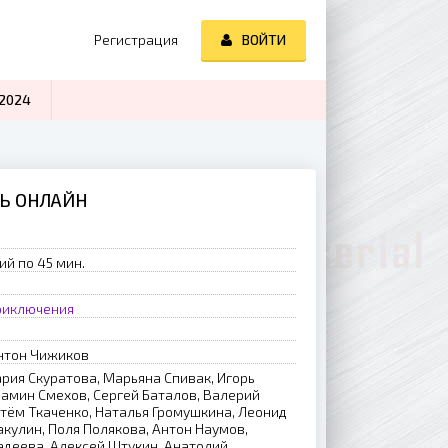
Регистрация
ВОЙТИ
2024
ТЬ ОНЛАЙН
ий по 45 мин.
риключения
нтoн Чижикoв
рия Скуратова, Марьяна Спивак, Игорь
иамин Смехов, Сергей Баталов, Валерий
ртём Ткаченко, Наталья Громушкина, Леонид
акулин, Поля Полякова, Антон Наумов,
адеева, Алексей Штукин, Анатолий