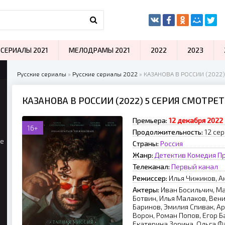
СЕРИАЛЫ 2021
МЕЛОДРАМЫ 2021
2022
2023
Русские сериалы
»
Русские сериалы 2022
» КАЗАНОВА В РОССИИ (2022)
КАЗАНОВА В РОССИИ (2022) 5 СЕРИЯ СМОТРЕ
Премьера:
12 декабря 2022
16+
Продолжительность:
12 сер
ые
Страны:
Россия
Жанр:
Детектив
Комедия
П
Телеканал:
Первый канал
Режиссер:
Илья Чижикoв, A
Актеры:
Иван Босильчич, Ма
Ботвин, Илья Малаков, Вен
Баринов, Эмилия Спивак, А
Ворон, Роман Попов, Егор Б
Екатерина Зорина, Ольга Ф