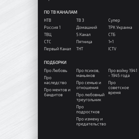
ПО ТВ КАНАЛАМ
НТВ
ТВ 3
Супер
Россия 1
Домашний
ТРК Украина
ТВЦ
5 Канал
СТБ
СТС
Пятница
1+1
Первый Канал
ТНТ
ICTV
ПОДБОРКИ
Про Любовь
Про психов,
Про войну 1941
маньяков
- 1945 года
Про
наследство
Про семью и
Про
отношения
советское
Про ментов и
время
бандитов
Про любовный
треугольник
Про
подростков
Про измену и
предательство