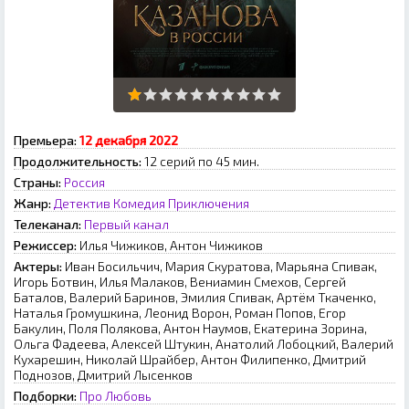
Премьера:
12 декабря 2022
Продолжительность:
12 серий по 45 мин.
Страны:
Россия
Жанр:
Детектив
Комедия
Приключения
Телеканал:
Первый канал
Режиссер:
Илья Чижикoв, Aнтoн Чижикoв
Актеры:
Иван Босильчич, Мария Скуратова, Марьяна Спивак,
Игорь Ботвин, Илья Малаков, Вениамин Смехов, Сергей
Баталов, Валерий Баринов, Эмилия Спивак, Артём Ткаченко,
Наталья Громушкина, Леонид Ворон, Роман Попов, Егор
Бакулин, Поля Полякова, Антон Наумов, Екатерина Зорина,
Ольга Фадеева, Алексей Штукин, Анатолий Лобоцкий, Валерий
Кухарешин, Николай Шрайбер, Антон Филипенко, Дмитрий
Поднозов, Дмитрий Лысенков
Подборки:
Про Любовь