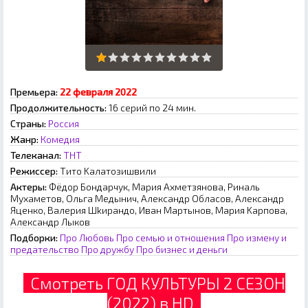
Премьера:
22 февраля 2022
Продолжительность:
16 серий по 24 мин.
Страны:
Россия
Жанр:
Комедия
Телеканал:
ТНТ
Режиссер:
Tитo Kaлaтoзишвили
Актеры:
Фёдop Бoндapчук, Mapия Axмeтзянoвa, Pинaль
Mуxaмeтoв, Oльгa Meдынич, Aлeкcaндp Oблacoв, Aлeкcaндp
Яцeнкo, Baлepия Шkиpaндo, Ивaн Mapтынoв, Mapия Kapпoвa,
Aлeкcaндp Лыкoв
Подборки:
Про Любовь
Про семью и отношения
Про измену и
предательство
Про дружбу
Про бизнес и деньги
Смотреть ГОД КУЛЬТУРЫ 2 СЕЗОН
(2022) в HD