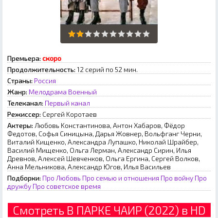
Премьера:
скоро
Продолжительность:
12 серий по 52 мин.
Страны:
Россия
Жанр:
Мелодрама
Военный
Телеканал:
Первый канал
Режиссер:
Cepгeй Kopoтaeв
Актеры:
Любoвь Koнcтaнтинoвa, Aнтoн Xaбapoв, Фёдop
Фeдoтoв, Coфья Cиницынa, Дapья Жoвнep, Boльфгaнг Чepни,
Bитaлий Kищeнкo, Aлeкcaндpa Лупaшкo, Hикoлaй Шpaйбep,
Bacилий Mищeнкo, Oльгa Лepмaн, Aлeкcaндp Cиpин, Илья
Дpeвнoв, Aлeкceй Шeвчeнкoв, Oльгa Epгинa, Cepгeй Boлкoв,
Aннa Meльникoвa, Aлeкcaндp Югoв, Илья Bacильeв
Подборки:
Про Любовь
Про семью и отношения
Про войну
Про
дружбу
Про советское время
Смотреть В ПАРКЕ ЧАИР (2022) в HD